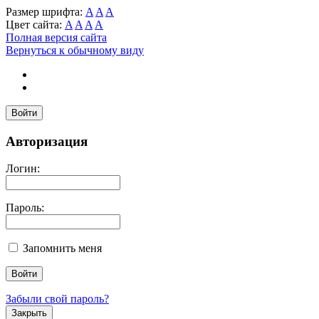
Размер шрифта:
A
A
A
Цвет сайта:
A
A
A
A
Полная версия сайта
Вернуться к обычному виду
Войти
Авторизация
Логин:
Пароль:
Запомнить меня
Забыли свой пароль?
Закрыть