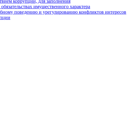
твием коррупции, для заполнения
и обязательствах имущественного характера
ебному поведению и урегулированию конфликтов интересов
упции