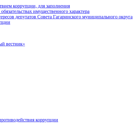
твием коррупции, для заполнения
и обязательствах имущественного характера
ересов депутатов Совета Гагаринского муниципального округа
упции
ый вестник»
противодействия коррупции