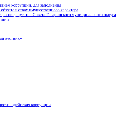
твием коррупции, для заполнения
и обязательствах имущественного характера
ересов депутатов Совета Гагаринского муниципального округа
упции
ый вестник»
противодействия коррупции