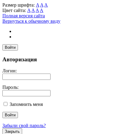
Размер шрифта:
A
A
A
Цвет сайта:
A
A
A
A
Полная версия сайта
Вернуться к обычному виду
Войти
Авторизация
Логин:
Пароль:
Запомнить меня
Забыли свой пароль?
Закрыть