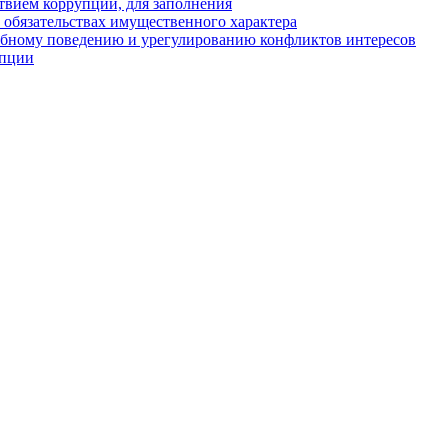
твием коррупции, для заполнения
и обязательствах имущественного характера
ебному поведению и урегулированию конфликтов интересов
упции