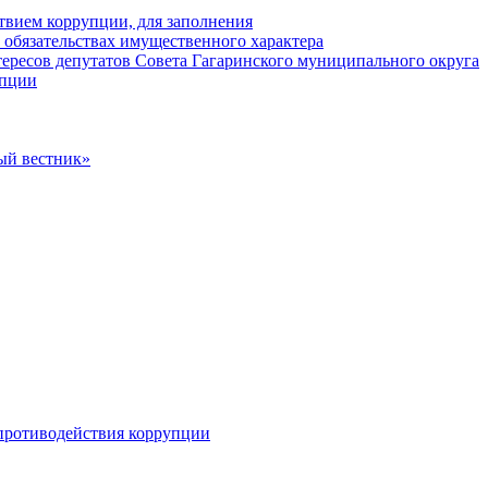
твием коррупции, для заполнения
и обязательствах имущественного характера
ересов депутатов Совета Гагаринского муниципального округа
упции
ый вестник»
противодействия коррупции