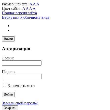
Размер шрифта:
A
A
A
Цвет сайта:
A
A
A
A
Полная версия сайта
Вернуться к обычному виду
Войти
Авторизация
Логин:
Пароль:
Запомнить меня
Забыли свой пароль?
Закрыть