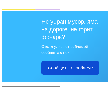
Не убран мусор, яма
на дороге, не горит
фонарь?
Столкнулись с проблемой —
сообщите о ней!
Сообщить о проблеме