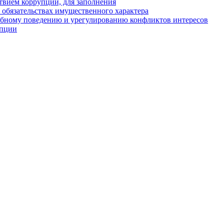
твием коррупции, для заполнения
и обязательствах имущественного характера
ебному поведению и урегулированию конфликтов интересов
упции