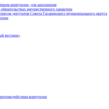
твием коррупции, для заполнения
и обязательствах имущественного характера
ересов депутатов Совета Гагаринского муниципального округа
упции
ый вестник»
противодействия коррупции