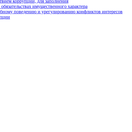
твием коррупции, для заполнения
и обязательствах имущественного характера
ебному поведению и урегулированию конфликтов интересов
упции