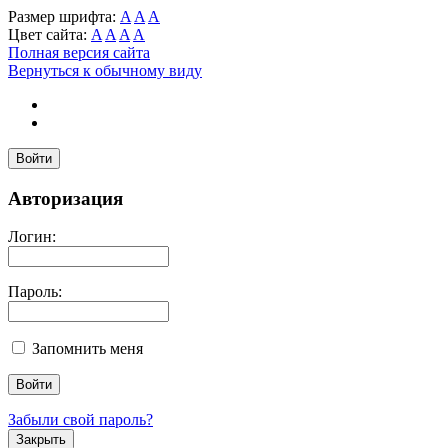
Размер шрифта:
A
A
A
Цвет сайта:
A
A
A
A
Полная версия сайта
Вернуться к обычному виду
Войти
Авторизация
Логин:
Пароль:
Запомнить меня
Забыли свой пароль?
Закрыть