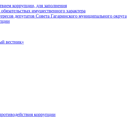
твием коррупции, для заполнения
и обязательствах имущественного характера
ересов депутатов Совета Гагаринского муниципального округа
упции
ый вестник»
противодействия коррупции