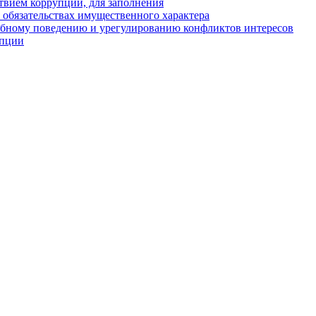
твием коррупции, для заполнения
и обязательствах имущественного характера
ебному поведению и урегулированию конфликтов интересов
упции