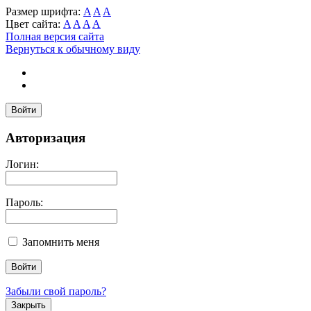
Размер шрифта:
A
A
A
Цвет сайта:
A
A
A
A
Полная версия сайта
Вернуться к обычному виду
Войти
Авторизация
Логин:
Пароль:
Запомнить меня
Забыли свой пароль?
Закрыть