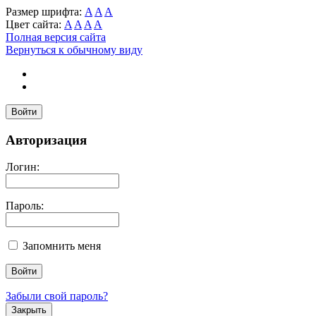
Размер шрифта:
A
A
A
Цвет сайта:
A
A
A
A
Полная версия сайта
Вернуться к обычному виду
Войти
Авторизация
Логин:
Пароль:
Запомнить меня
Забыли свой пароль?
Закрыть