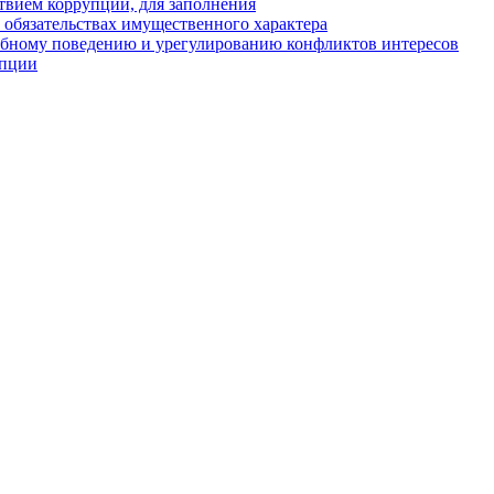
твием коррупции, для заполнения
и обязательствах имущественного характера
ебному поведению и урегулированию конфликтов интересов
упции