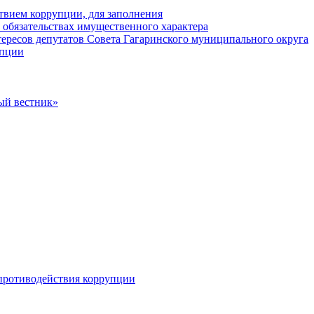
твием коррупции, для заполнения
и обязательствах имущественного характера
ересов депутатов Совета Гагаринского муниципального округа
упции
ый вестник»
противодействия коррупции