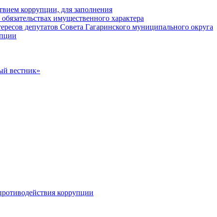
твием коррупции, для заполнения
и обязательствах имущественного характера
ересов депутатов Совета Гагаринского муниципального округа
упции
ый вестник»
противодействия коррупции