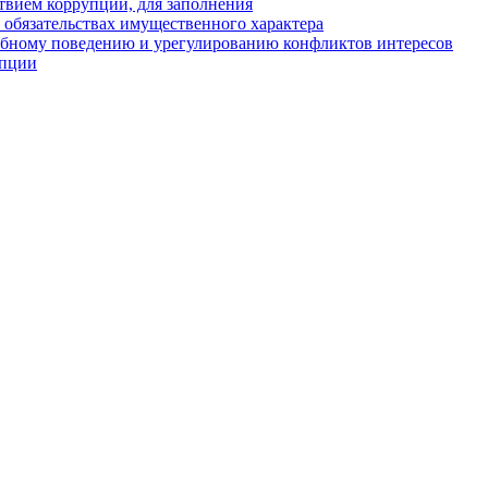
твием коррупции, для заполнения
и обязательствах имущественного характера
ебному поведению и урегулированию конфликтов интересов
упции