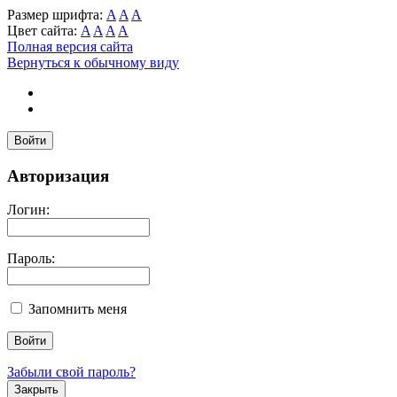
Размер шрифта:
A
A
A
Цвет сайта:
A
A
A
A
Полная версия сайта
Вернуться к обычному виду
Войти
Авторизация
Логин:
Пароль:
Запомнить меня
Забыли свой пароль?
Закрыть