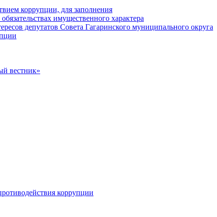
твием коррупции, для заполнения
и обязательствах имущественного характера
ересов депутатов Совета Гагаринского муниципального округа
упции
ый вестник»
противодействия коррупции