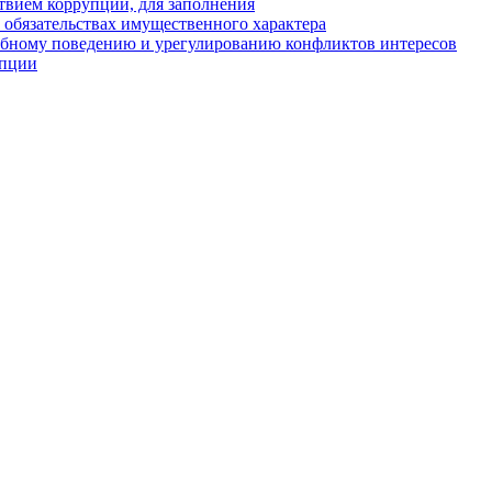
твием коррупции, для заполнения
и обязательствах имущественного характера
ебному поведению и урегулированию конфликтов интересов
упции