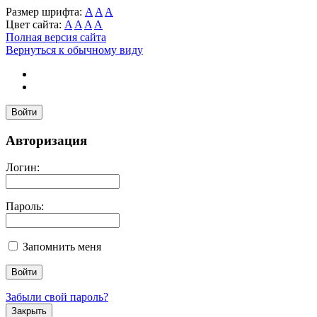
Размер шрифта:
A
A
A
Цвет сайта:
A
A
A
A
Полная версия сайта
Вернуться к обычному виду
Войти
Авторизация
Логин:
Пароль:
Запомнить меня
Забыли свой пароль?
Закрыть