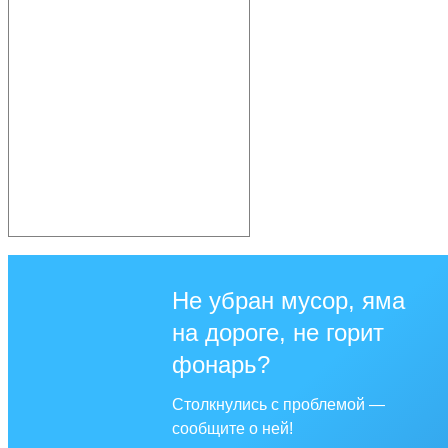
Не убран мусор, яма
на дороге, не горит
фонарь?
Столкнулись с проблемой —
сообщите о ней!