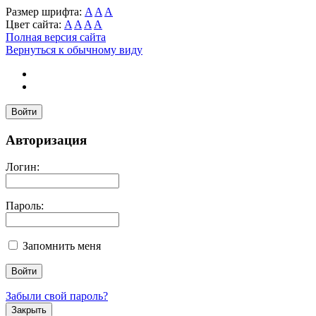
Размер шрифта:
A
A
A
Цвет сайта:
A
A
A
A
Полная версия сайта
Вернуться к обычному виду
Войти
Авторизация
Логин:
Пароль:
Запомнить меня
Забыли свой пароль?
Закрыть