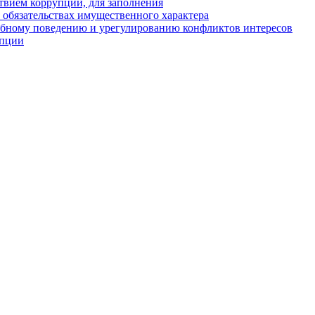
твием коррупции, для заполнения
и обязательствах имущественного характера
ебному поведению и урегулированию конфликтов интересов
упции