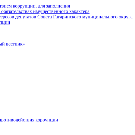
твием коррупции, для заполнения
и обязательствах имущественного характера
ересов депутатов Совета Гагаринского муниципального округа
упции
ый вестник»
противодействия коррупции