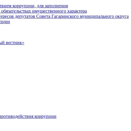
твием коррупции, для заполнения
и обязательствах имущественного характера
ересов депутатов Совета Гагаринского муниципального округа
упции
ый вестник»
противодействия коррупции