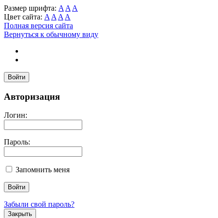
Размер шрифта:
A
A
A
Цвет сайта:
A
A
A
A
Полная версия сайта
Вернуться к обычному виду
Войти
Авторизация
Логин:
Пароль:
Запомнить меня
Забыли свой пароль?
Закрыть