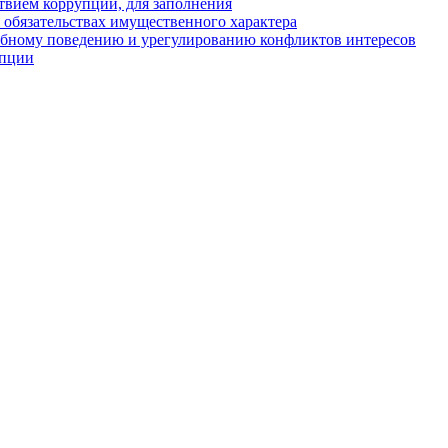
твием коррупции, для заполнения
и обязательствах имущественного характера
ебному поведению и урегулированию конфликтов интересов
упции