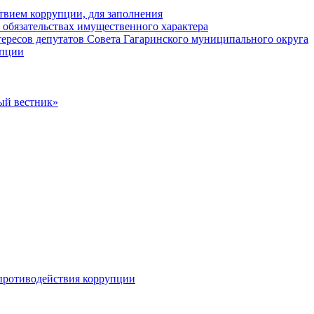
твием коррупции, для заполнения
и обязательствах имущественного характера
ересов депутатов Совета Гагаринского муниципального округа
упции
ый вестник»
противодействия коррупции