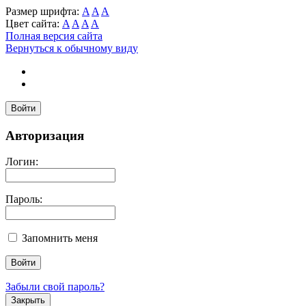
Размер шрифта:
A
A
A
Цвет сайта:
A
A
A
A
Полная версия сайта
Вернуться к обычному виду
Войти
Авторизация
Логин:
Пароль:
Запомнить меня
Забыли свой пароль?
Закрыть