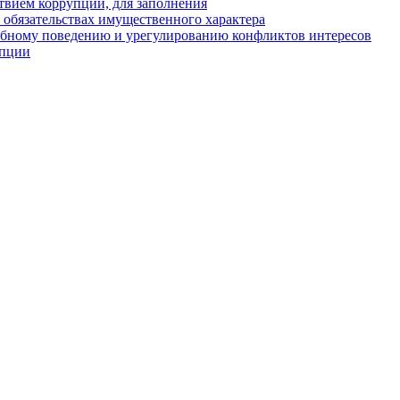
твием коррупции, для заполнения
и обязательствах имущественного характера
ебному поведению и урегулированию конфликтов интересов
упции