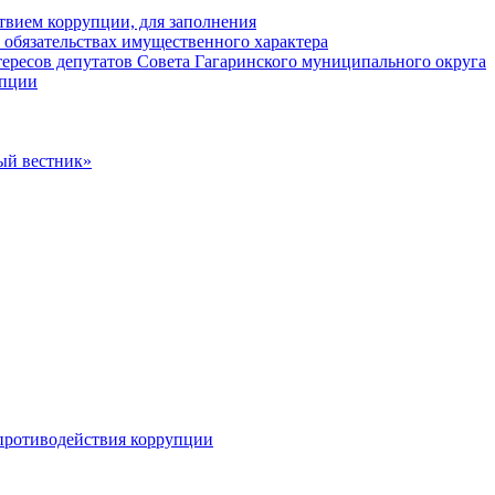
твием коррупции, для заполнения
и обязательствах имущественного характера
ересов депутатов Совета Гагаринского муниципального округа
упции
ый вестник»
противодействия коррупции