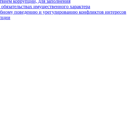
твием коррупции, для заполнения
и обязательствах имущественного характера
ебному поведению и урегулированию конфликтов интересов
упции