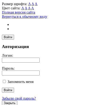
Размер шрифта:
A
A
A
Цвет сайта:
A
A
A
A
Полная версия сайта
Вернуться к обычному виду
Войти
Авторизация
Логин:
Пароль:
Запомнить меня
Забыли свой пароль?
Закрыть