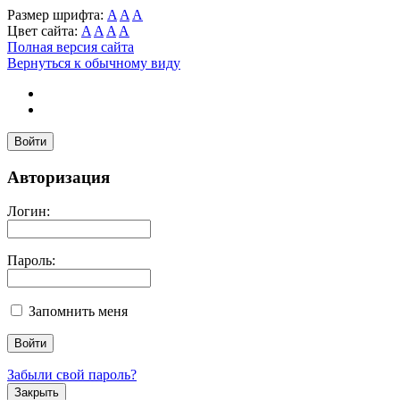
Размер шрифта:
A
A
A
Цвет сайта:
A
A
A
A
Полная версия сайта
Вернуться к обычному виду
Войти
Авторизация
Логин:
Пароль:
Запомнить меня
Забыли свой пароль?
Закрыть