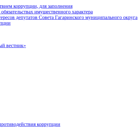
твием коррупции, для заполнения
и обязательствах имущественного характера
ересов депутатов Совета Гагаринского муниципального округа
упции
ый вестник»
противодействия коррупции