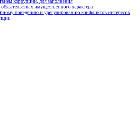
твием коррупции, для заполнения
и обязательствах имущественного характера
ебному поведению и урегулированию конфликтов интересов
упции