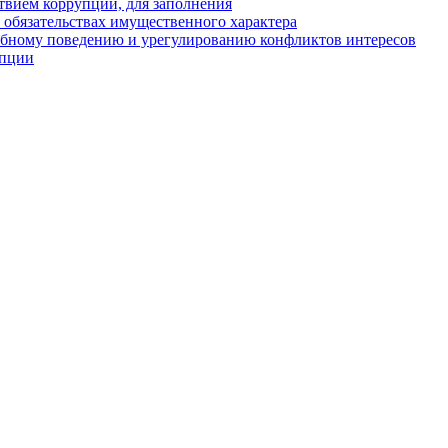
твием коррупции, для заполнения
и обязательствах имущественного характера
ебному поведению и урегулированию конфликтов интересов
упции