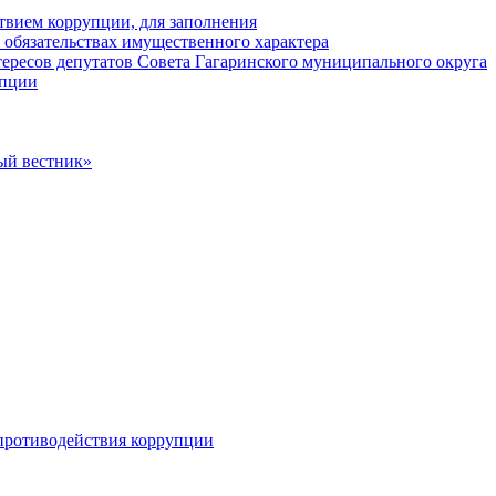
твием коррупции, для заполнения
и обязательствах имущественного характера
ересов депутатов Совета Гагаринского муниципального округа
упции
ый вестник»
противодействия коррупции