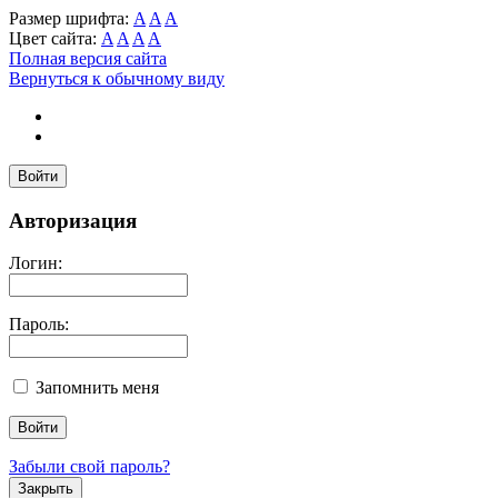
Размер шрифта:
A
A
A
Цвет сайта:
A
A
A
A
Полная версия сайта
Вернуться к обычному виду
Войти
Авторизация
Логин:
Пароль:
Запомнить меня
Забыли свой пароль?
Закрыть