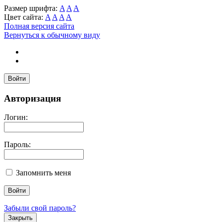
Размер шрифта:
A
A
A
Цвет сайта:
A
A
A
A
Полная версия сайта
Вернуться к обычному виду
Войти
Авторизация
Логин:
Пароль:
Запомнить меня
Забыли свой пароль?
Закрыть