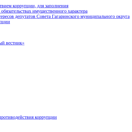
твием коррупции, для заполнения
и обязательствах имущественного характера
ересов депутатов Совета Гагаринского муниципального округа
упции
ый вестник»
противодействия коррупции