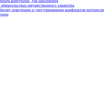
твием коррупции, для заполнения
и обязательствах имущественного характера
ебному поведению и урегулированию конфликтов интересов
упции