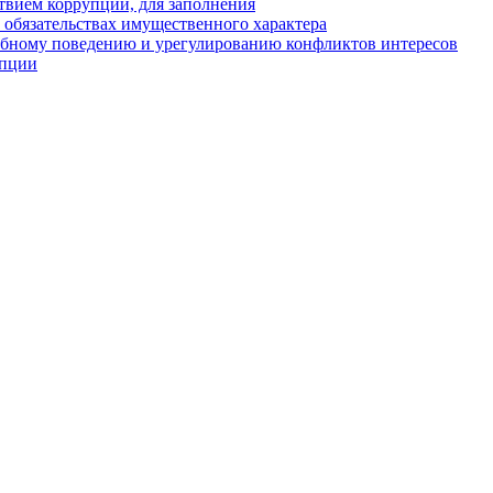
твием коррупции, для заполнения
и обязательствах имущественного характера
ебному поведению и урегулированию конфликтов интересов
упции