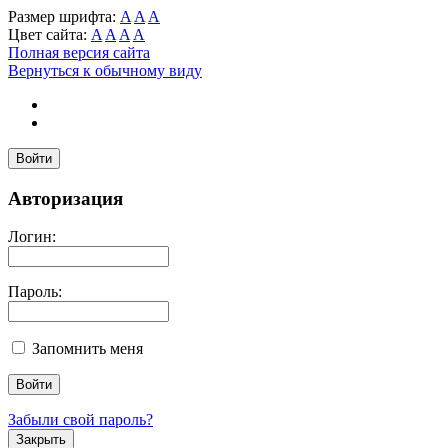
Размер шрифта:
A
A
A
Цвет сайта:
A
A
A
A
Полная версия сайта
Вернуться к обычному виду
Войти
Авторизация
Логин:
Пароль:
Запомнить меня
Забыли свой пароль?
Закрыть