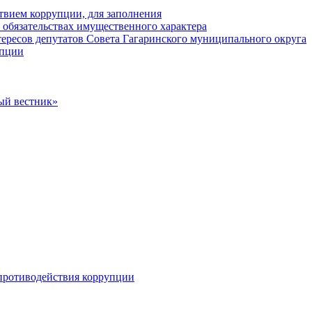
твием коррупции, для заполнения
и обязательствах имущественного характера
ересов депутатов Совета Гагаринского муниципального округа
упции
ый вестник»
противодействия коррупции