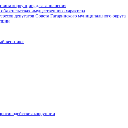
твием коррупции, для заполнения
и обязательствах имущественного характера
ересов депутатов Совета Гагаринского муниципального округа
упции
ый вестник»
противодействия коррупции