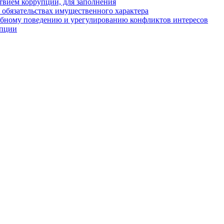
твием коррупции, для заполнения
и обязательствах имущественного характера
ебному поведению и урегулированию конфликтов интересов
упции