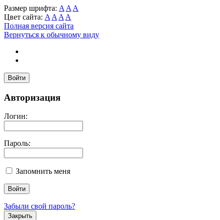
Размер шрифта:
A
A
A
Цвет сайта:
A
A
A
A
Полная версия сайта
Вернуться к обычному виду
Войти
Авторизация
Логин:
Пароль:
Запомнить меня
Забыли свой пароль?
Закрыть