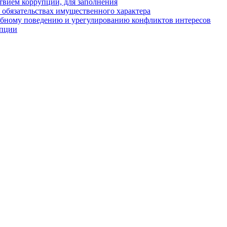
твием коррупции, для заполнения
и обязательствах имущественного характера
ебному поведению и урегулированию конфликтов интересов
упции