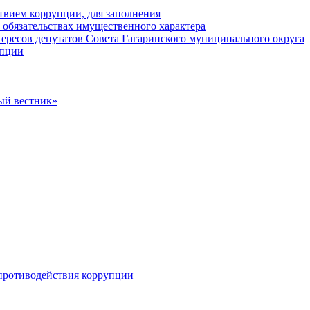
твием коррупции, для заполнения
и обязательствах имущественного характера
ересов депутатов Совета Гагаринского муниципального округа
упции
ый вестник»
противодействия коррупции