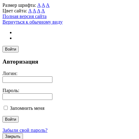
Размер шрифта:
A
A
A
Цвет сайта:
A
A
A
A
Полная версия сайта
Вернуться к обычному виду
Войти
Авторизация
Логин:
Пароль:
Запомнить меня
Забыли свой пароль?
Закрыть