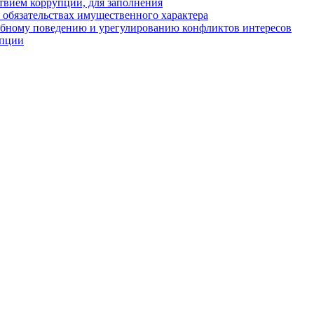
твием коррупции, для заполнения
и обязательствах имущественного характера
ебному поведению и урегулированию конфликтов интересов
упции