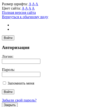
Размер шрифта:
A
A
A
Цвет сайта:
A
A
A
A
Полная версия сайта
Вернуться к обычному виду
Войти
Авторизация
Логин:
Пароль:
Запомнить меня
Забыли свой пароль?
Закрыть