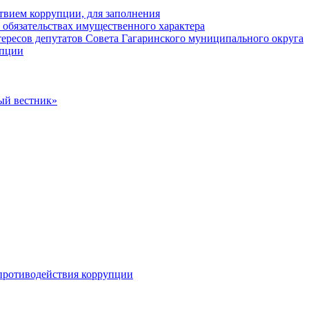
твием коррупции, для заполнения
и обязательствах имущественного характера
ересов депутатов Совета Гагаринского муниципального округа
упции
ый вестник»
противодействия коррупции