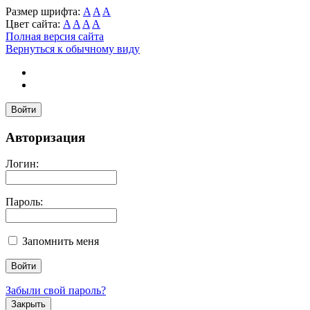
Размер шрифта:
A
A
A
Цвет сайта:
A
A
A
A
Полная версия сайта
Вернуться к обычному виду
Войти
Авторизация
Логин:
Пароль:
Запомнить меня
Забыли свой пароль?
Закрыть