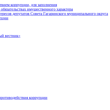
твием коррупции, для заполнения
и обязательствах имущественного характера
ересов депутатов Совета Гагаринского муниципального округа
упции
ый вестник»
противодействия коррупции