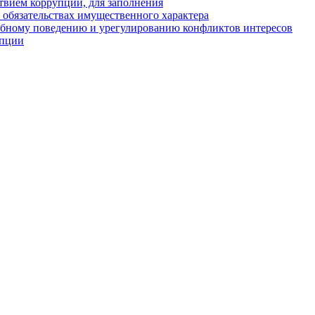
твием коррупции, для заполнения
и обязательствах имущественного характера
ебному поведению и урегулированию конфликтов интересов
упции