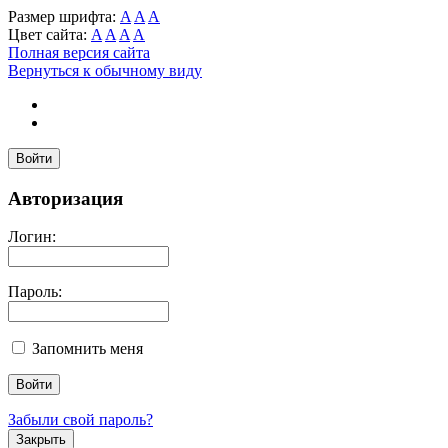
Размер шрифта:
A
A
A
Цвет сайта:
A
A
A
A
Полная версия сайта
Вернуться к обычному виду
Войти
Авторизация
Логин:
Пароль:
Запомнить меня
Забыли свой пароль?
Закрыть