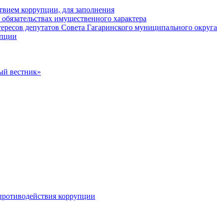
твием коррупции, для заполнения
и обязательствах имущественного характера
ересов депутатов Совета Гагаринского муниципального округа
упции
ый вестник»
противодействия коррупции