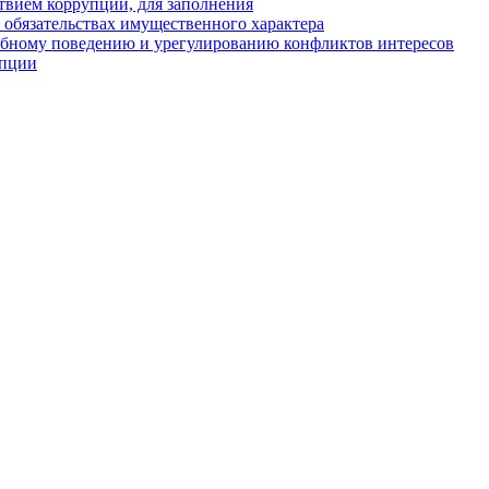
твием коррупции, для заполнения
и обязательствах имущественного характера
ебному поведению и урегулированию конфликтов интересов
упции