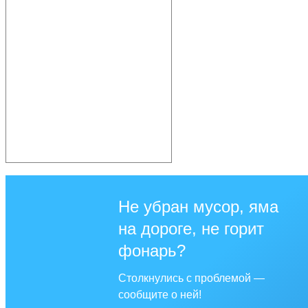
Не убран мусор, яма
на дороге, не горит
фонарь?
Столкнулись с проблемой —
сообщите о ней!