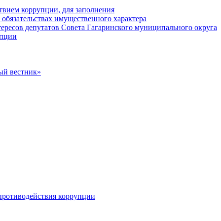
твием коррупции, для заполнения
и обязательствах имущественного характера
ересов депутатов Совета Гагаринского муниципального округа
упции
ый вестник»
противодействия коррупции