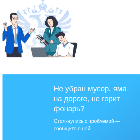
Не убран мусор, яма
на дороге, не горит
фонарь?
Столкнулись с проблемой —
сообщите о ней!