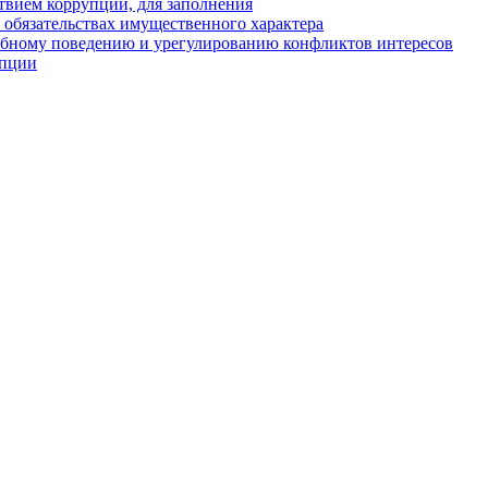
твием коррупции, для заполнения
и обязательствах имущественного характера
ебному поведению и урегулированию конфликтов интересов
упции