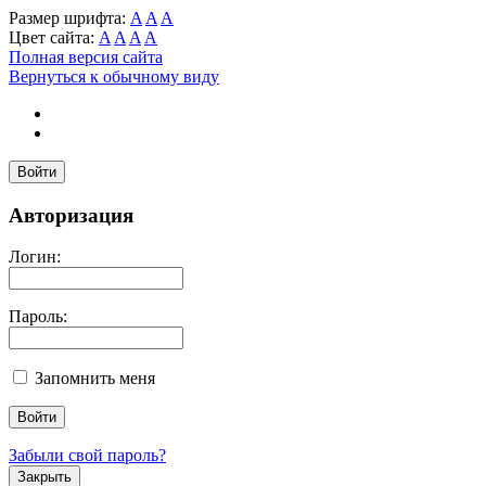
Размер шрифта:
A
A
A
Цвет сайта:
A
A
A
A
Полная версия сайта
Вернуться к обычному виду
Войти
Авторизация
Логин:
Пароль:
Запомнить меня
Забыли свой пароль?
Закрыть