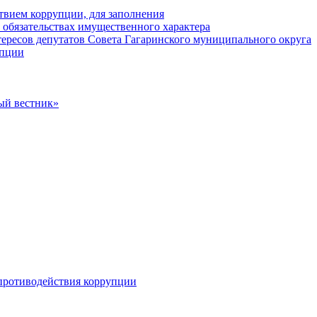
твием коррупции, для заполнения
и обязательствах имущественного характера
ересов депутатов Совета Гагаринского муниципального округа
упции
ый вестник»
противодействия коррупции