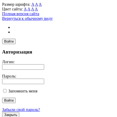
Размер шрифта:
A
A
A
Цвет сайта:
A
A
A
A
Полная версия сайта
Вернуться к обычному виду
Войти
Авторизация
Логин:
Пароль:
Запомнить меня
Забыли свой пароль?
Закрыть