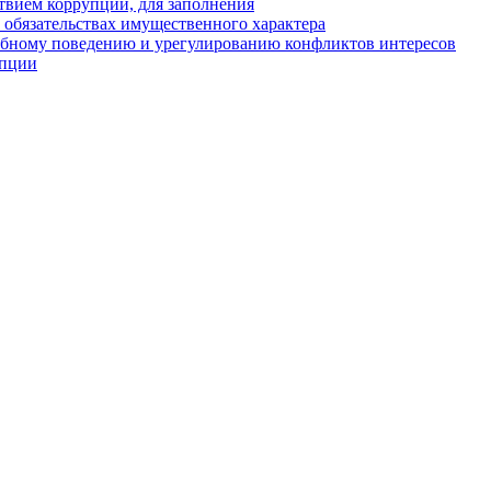
твием коррупции, для заполнения
и обязательствах имущественного характера
ебному поведению и урегулированию конфликтов интересов
упции