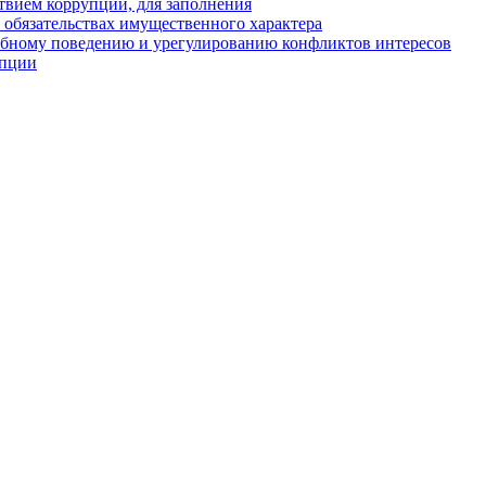
твием коррупции, для заполнения
и обязательствах имущественного характера
ебному поведению и урегулированию конфликтов интересов
упции