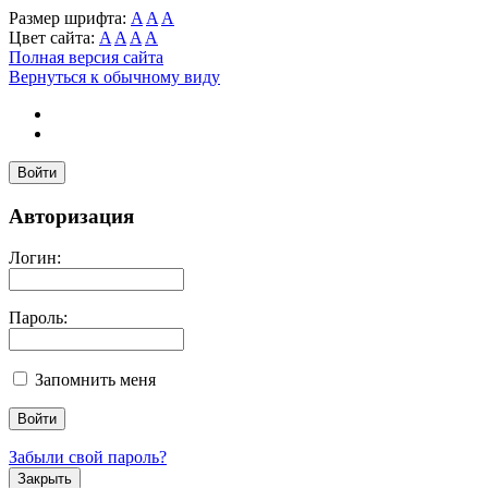
Размер шрифта:
A
A
A
Цвет сайта:
A
A
A
A
Полная версия сайта
Вернуться к обычному виду
Войти
Авторизация
Логин:
Пароль:
Запомнить меня
Забыли свой пароль?
Закрыть