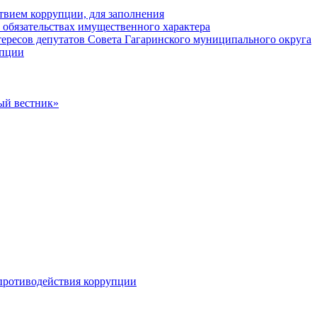
твием коррупции, для заполнения
и обязательствах имущественного характера
ересов депутатов Совета Гагаринского муниципального округа
упции
ый вестник»
противодействия коррупции