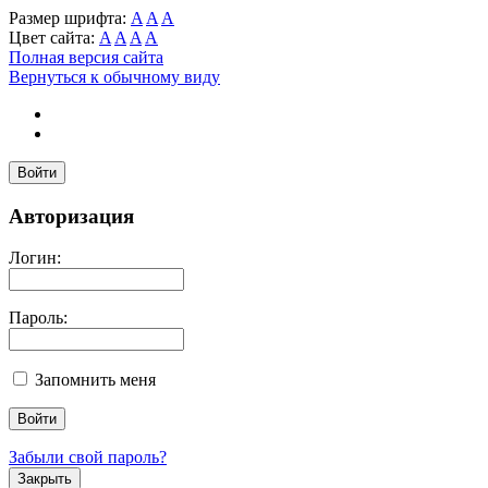
Размер шрифта:
A
A
A
Цвет сайта:
A
A
A
A
Полная версия сайта
Вернуться к обычному виду
Войти
Авторизация
Логин:
Пароль:
Запомнить меня
Забыли свой пароль?
Закрыть