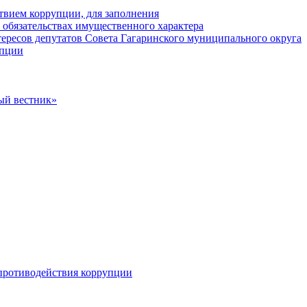
твием коррупции, для заполнения
и обязательствах имущественного характера
ересов депутатов Совета Гагаринского муниципального округа
упции
ый вестник»
противодействия коррупции