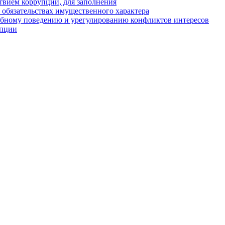
твием коррупции, для заполнения
и обязательствах имущественного характера
ебному поведению и урегулированию конфликтов интересов
упции