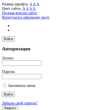
Размер шрифта:
A
A
A
Цвет сайта:
A
A
A
A
Полная версия сайта
Вернуться к обычному виду
Войти
Авторизация
Логин:
Пароль:
Запомнить меня
Забыли свой пароль?
Закрыть