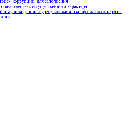
твием коррупции, для заполнения
и обязательствах имущественного характера
ебному поведению и урегулированию конфликтов интересов
упции