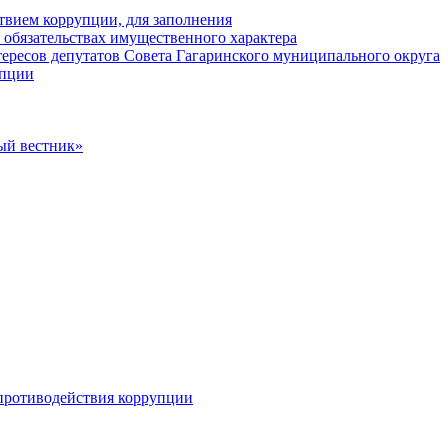
твием коррупции, для заполнения
и обязательствах имущественного характера
ересов депутатов Совета Гагаринского муниципального округа
упции
ый вестник»
противодействия коррупции