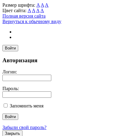
Размер шрифта:
A
A
A
Цвет сайта:
A
A
A
A
Полная версия сайта
Вернуться к обычному виду
Войти
Авторизация
Логин:
Пароль:
Запомнить меня
Забыли свой пароль?
Закрыть