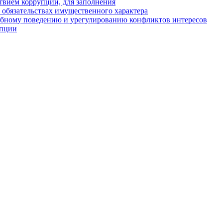
твием коррупции, для заполнения
и обязательствах имущественного характера
ебному поведению и урегулированию конфликтов интересов
упции