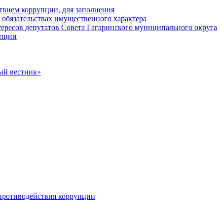
твием коррупции, для заполнения
и обязательствах имущественного характера
ересов депутатов Совета Гагаринского муниципального округа
упции
ый вестник»
противодействия коррупции