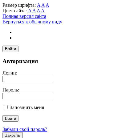
Размер шрифта:
A
A
A
Цвет сайта:
A
A
A
A
Полная версия сайта
Вернуться к обычному виду
Войти
Авторизация
Логин:
Пароль:
Запомнить меня
Забыли свой пароль?
Закрыть