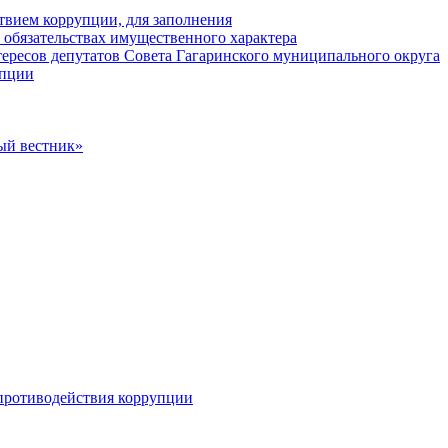
твием коррупции, для заполнения
и обязательствах имущественного характера
ересов депутатов Совета Гагаринского муниципального округа
упции
ый вестник»
противодействия коррупции