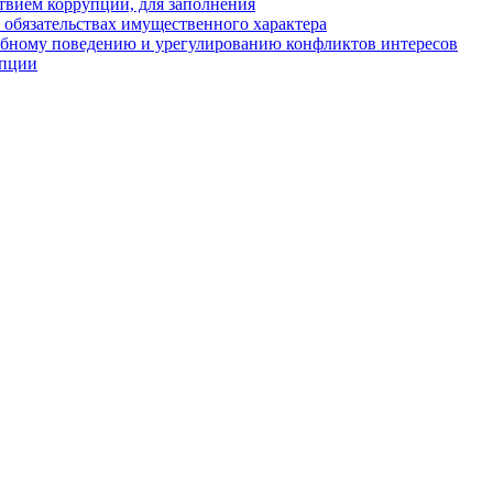
твием коррупции, для заполнения
и обязательствах имущественного характера
ебному поведению и урегулированию конфликтов интересов
упции