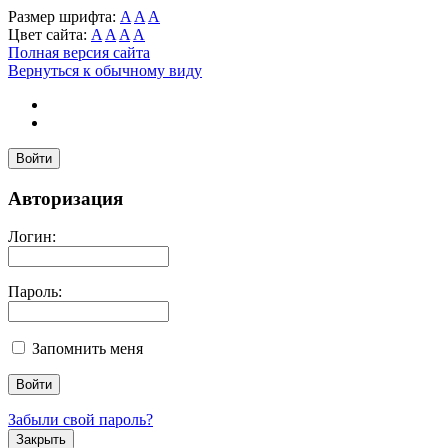
Размер шрифта:
A
A
A
Цвет сайта:
A
A
A
A
Полная версия сайта
Вернуться к обычному виду
Войти
Авторизация
Логин:
Пароль:
Запомнить меня
Забыли свой пароль?
Закрыть