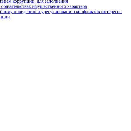
твием коррупции, для заполнения
и обязательствах имущественного характера
ебному поведению и урегулированию конфликтов интересов
упции