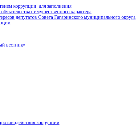
твием коррупции, для заполнения
и обязательствах имущественного характера
ересов депутатов Совета Гагаринского муниципального округа
упции
ый вестник»
противодействия коррупции