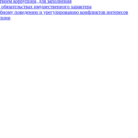
твием коррупции, для заполнения
и обязательствах имущественного характера
ебному поведению и урегулированию конфликтов интересов
упции