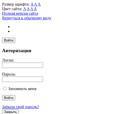
Размер шрифта:
A
A
A
Цвет сайта:
A
A
A
A
Полная версия сайта
Вернуться к обычному виду
Войти
Авторизация
Логин:
Пароль:
Запомнить меня
Забыли свой пароль?
Закрыть