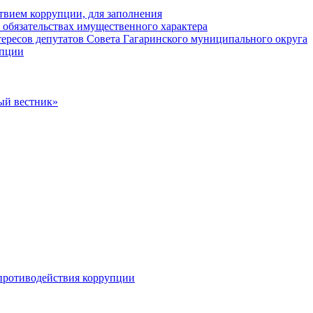
твием коррупции, для заполнения
и обязательствах имущественного характера
ересов депутатов Совета Гагаринского муниципального округа
упции
ый вестник»
противодействия коррупции