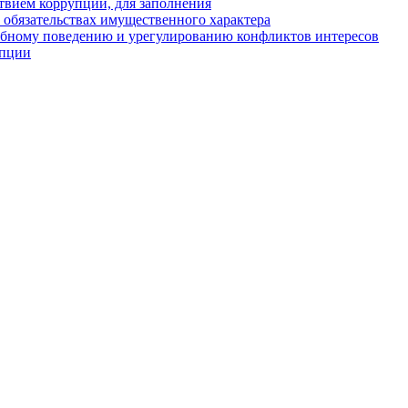
твием коррупции, для заполнения
и обязательствах имущественного характера
ебному поведению и урегулированию конфликтов интересов
упции