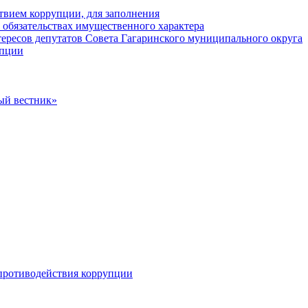
твием коррупции, для заполнения
и обязательствах имущественного характера
ересов депутатов Совета Гагаринского муниципального округа
упции
ый вестник»
противодействия коррупции