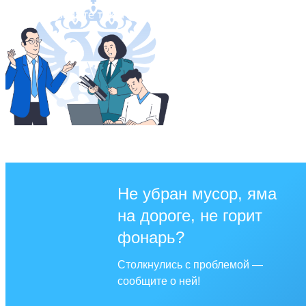
Не убран мусор, яма
на дороге, не горит
фонарь?
Столкнулись с проблемой —
сообщите о ней!