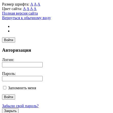
Размер шрифта:
A
A
A
Цвет сайта:
A
A
A
A
Полная версия сайта
Вернуться к обычному виду
Войти
Авторизация
Логин:
Пароль:
Запомнить меня
Забыли свой пароль?
Закрыть