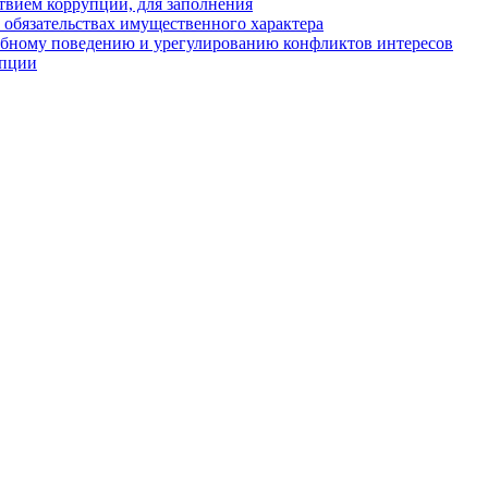
твием коррупции, для заполнения
и обязательствах имущественного характера
ебному поведению и урегулированию конфликтов интересов
упции