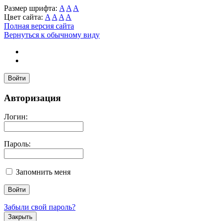
Размер шрифта:
A
A
A
Цвет сайта:
A
A
A
A
Полная версия сайта
Вернуться к обычному виду
Войти
Авторизация
Логин:
Пароль:
Запомнить меня
Забыли свой пароль?
Закрыть