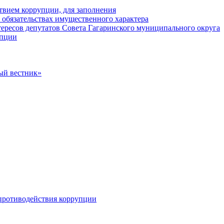
твием коррупции, для заполнения
и обязательствах имущественного характера
ересов депутатов Совета Гагаринского муниципального округа
упции
ый вестник»
противодействия коррупции