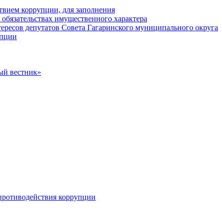
твием коррупции, для заполнения
и обязательствах имущественного характера
ересов депутатов Совета Гагаринского муниципального округа
упции
ый вестник»
противодействия коррупции