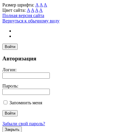
Размер шрифта:
A
A
A
Цвет сайта:
A
A
A
A
Полная версия сайта
Вернуться к обычному виду
Войти
Авторизация
Логин:
Пароль:
Запомнить меня
Забыли свой пароль?
Закрыть