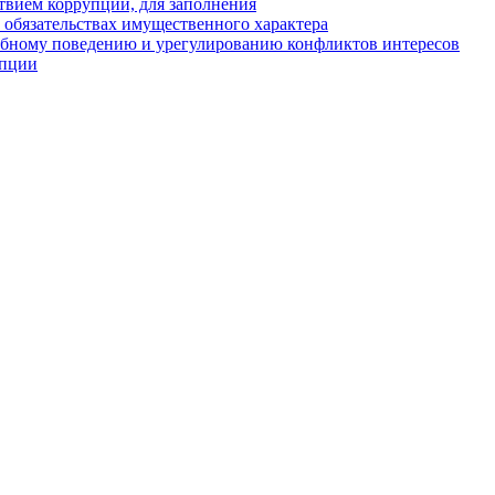
твием коррупции, для заполнения
и обязательствах имущественного характера
ебному поведению и урегулированию конфликтов интересов
упции