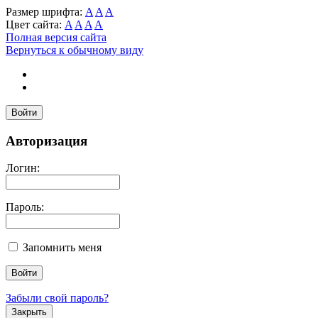
Размер шрифта:
A
A
A
Цвет сайта:
A
A
A
A
Полная версия сайта
Вернуться к обычному виду
Войти
Авторизация
Логин:
Пароль:
Запомнить меня
Забыли свой пароль?
Закрыть