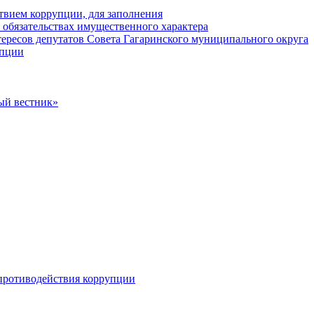
твием коррупции, для заполнения
и обязательствах имущественного характера
ересов депутатов Совета Гагаринского муниципального округа
упции
ый вестник»
противодействия коррупции