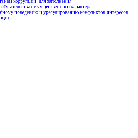
твием коррупции, для заполнения
и обязательствах имущественного характера
ебному поведению и урегулированию конфликтов интересов
упции