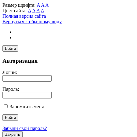
Размер шрифта:
A
A
A
Цвет сайта:
A
A
A
A
Полная версия сайта
Вернуться к обычному виду
Войти
Авторизация
Логин:
Пароль:
Запомнить меня
Забыли свой пароль?
Закрыть