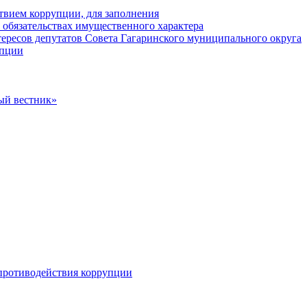
твием коррупции, для заполнения
и обязательствах имущественного характера
ересов депутатов Совета Гагаринского муниципального округа
упции
ый вестник»
противодействия коррупции