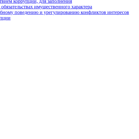
твием коррупции, для заполнения
и обязательствах имущественного характера
ебному поведению и урегулированию конфликтов интересов
упции