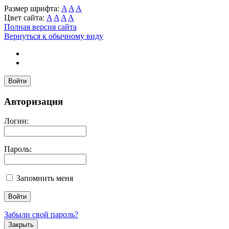
Размер шрифта:
A
A
A
Цвет сайта:
A
A
A
A
Полная версия сайта
Вернуться к обычному виду
Войти
Авторизация
Логин:
Пароль:
Запомнить меня
Забыли свой пароль?
Закрыть