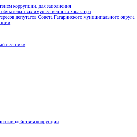
твием коррупции, для заполнения
и обязательствах имущественного характера
ересов депутатов Совета Гагаринского муниципального округа
упции
ый вестник»
противодействия коррупции