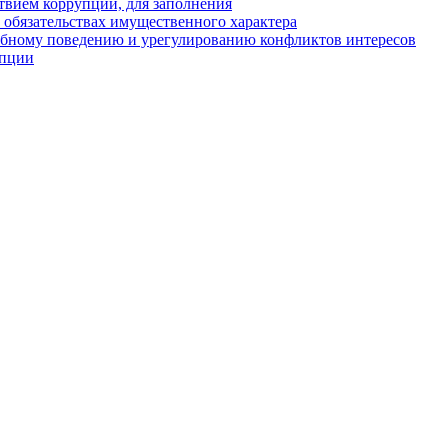
твием коррупции, для заполнения
и обязательствах имущественного характера
ебному поведению и урегулированию конфликтов интересов
упции