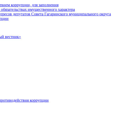
твием коррупции, для заполнения
и обязательствах имущественного характера
ересов депутатов Совета Гагаринского муниципального округа
упции
ый вестник»
противодействия коррупции