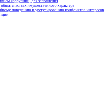
твием коррупции, для заполнения
и обязательствах имущественного характера
ебному поведению и урегулированию конфликтов интересов
упции