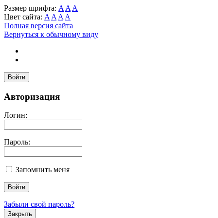
Размер шрифта:
A
A
A
Цвет сайта:
A
A
A
A
Полная версия сайта
Вернуться к обычному виду
Войти
Авторизация
Логин:
Пароль:
Запомнить меня
Забыли свой пароль?
Закрыть