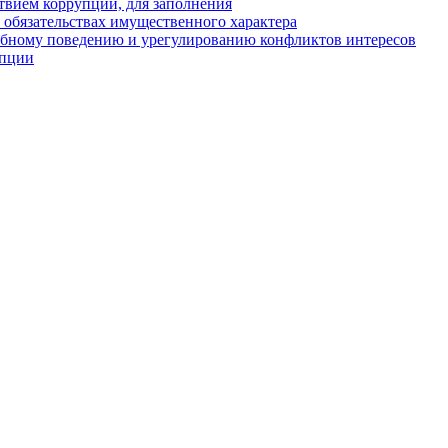
твием коррупции, для заполнения
и обязательствах имущественного характера
ебному поведению и урегулированию конфликтов интересов
упции