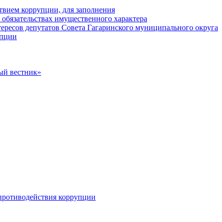
твием коррупции, для заполнения
и обязательствах имущественного характера
ересов депутатов Совета Гагаринского муниципального округа
упции
ый вестник»
противодействия коррупции