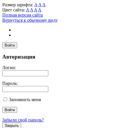
Размер шрифта:
A
A
A
Цвет сайта:
A
A
A
A
Полная версия сайта
Вернуться к обычному виду
Войти
Авторизация
Логин:
Пароль:
Запомнить меня
Забыли свой пароль?
Закрыть