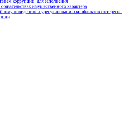
твием коррупции, для заполнения
и обязательствах имущественного характера
ебному поведению и урегулированию конфликтов интересов
упции