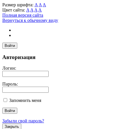
Размер шрифта:
A
A
A
Цвет сайта:
A
A
A
A
Полная версия сайта
Вернуться к обычному виду
Войти
Авторизация
Логин:
Пароль:
Запомнить меня
Забыли свой пароль?
Закрыть