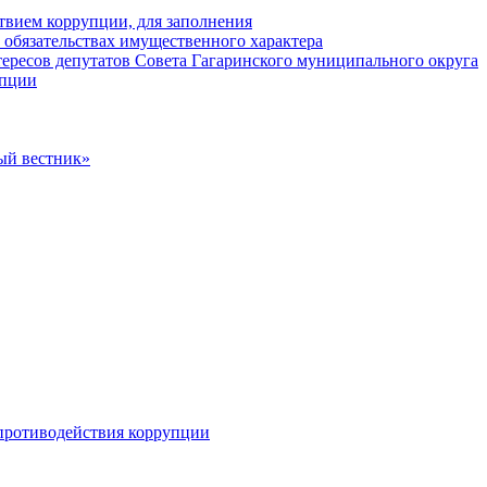
твием коррупции, для заполнения
и обязательствах имущественного характера
ересов депутатов Совета Гагаринского муниципального округа
упции
ый вестник»
противодействия коррупции