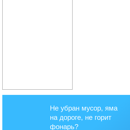
Не убран мусор, яма
на дороге, не горит
фонарь?