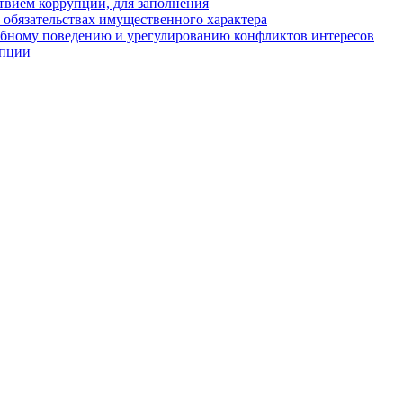
твием коррупции, для заполнения
и обязательствах имущественного характера
ебному поведению и урегулированию конфликтов интересов
упции