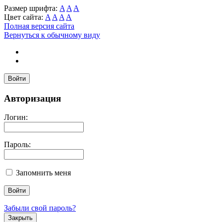
Размер шрифта:
A
A
A
Цвет сайта:
A
A
A
A
Полная версия сайта
Вернуться к обычному виду
Войти
Авторизация
Логин:
Пароль:
Запомнить меня
Забыли свой пароль?
Закрыть