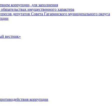
твием коррупции, для заполнения
и обязательствах имущественного характера
ересов депутатов Совета Гагаринского муниципального округа
упции
ый вестник»
противодействия коррупции