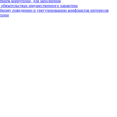
твием коррупции, для заполнения
и обязательствах имущественного характера
ебному поведению и урегулированию конфликтов интересов
упции