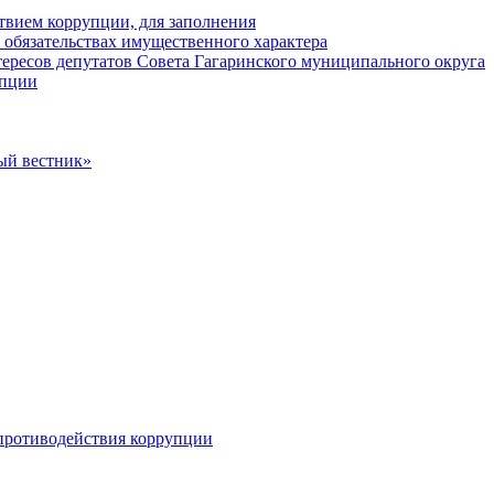
твием коррупции, для заполнения
и обязательствах имущественного характера
ересов депутатов Совета Гагаринского муниципального округа
упции
ый вестник»
противодействия коррупции