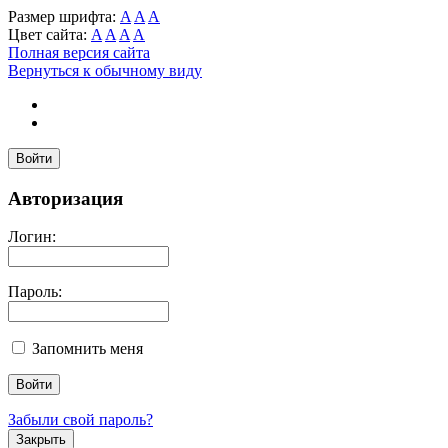
Размер шрифта:
A
A
A
Цвет сайта:
A
A
A
A
Полная версия сайта
Вернуться к обычному виду
Войти
Авторизация
Логин:
Пароль:
Запомнить меня
Забыли свой пароль?
Закрыть