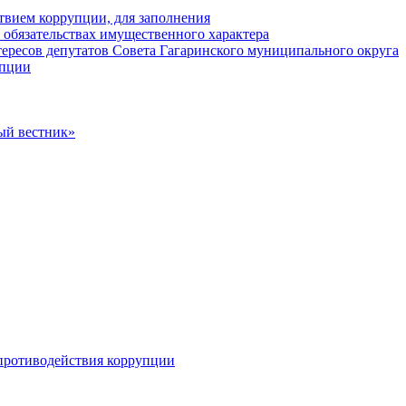
твием коррупции, для заполнения
и обязательствах имущественного характера
ересов депутатов Совета Гагаринского муниципального округа
упции
ый вестник»
противодействия коррупции