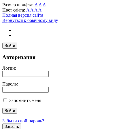
Размер шрифта:
A
A
A
Цвет сайта:
A
A
A
A
Полная версия сайта
Вернуться к обычному виду
Войти
Авторизация
Логин:
Пароль:
Запомнить меня
Забыли свой пароль?
Закрыть