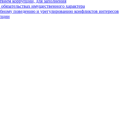
твием коррупции, для заполнения
и обязательствах имущественного характера
ебному поведению и урегулированию конфликтов интересов
упции