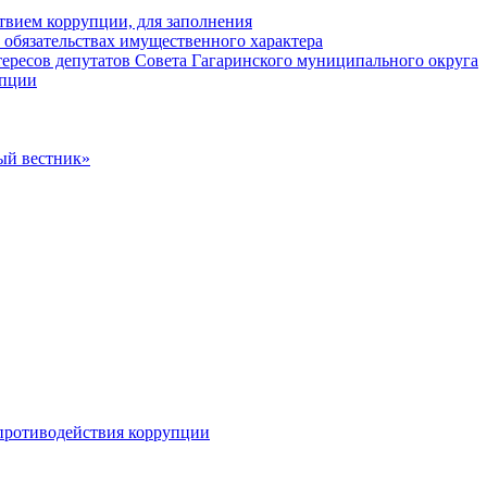
твием коррупции, для заполнения
и обязательствах имущественного характера
ересов депутатов Совета Гагаринского муниципального округа
упции
ый вестник»
противодействия коррупции