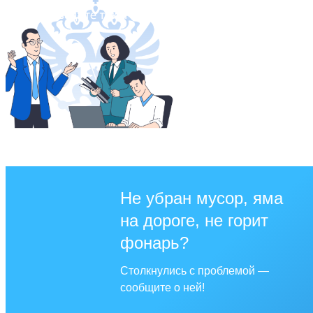
Не убран мусор, яма
на дороге, не горит
фонарь?
Столкнулись с проблемой —
сообщите о ней!