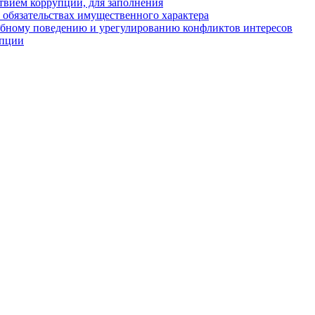
твием коррупции, для заполнения
и обязательствах имущественного характера
ебному поведению и урегулированию конфликтов интересов
упции