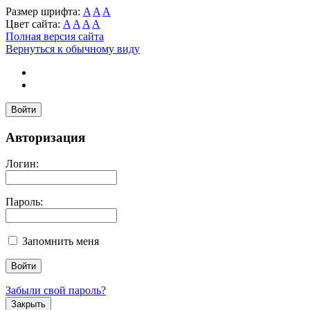
Размер шрифта:
A
A
A
Цвет сайта:
A
A
A
A
Полная версия сайта
Вернуться к обычному виду
Войти
Авторизация
Логин:
Пароль:
Запомнить меня
Забыли свой пароль?
Закрыть