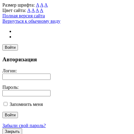
Размер шрифта:
A
A
A
Цвет сайта:
A
A
A
A
Полная версия сайта
Вернуться к обычному виду
Войти
Авторизация
Логин:
Пароль:
Запомнить меня
Забыли свой пароль?
Закрыть