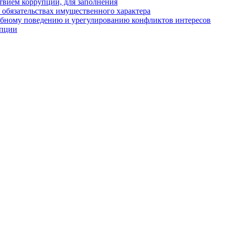
твием коррупции, для заполнения
и обязательствах имущественного характера
ебному поведению и урегулированию конфликтов интересов
упции