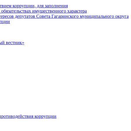
твием коррупции, для заполнения
и обязательствах имущественного характера
ересов депутатов Совета Гагаринского муниципального округа
упции
ый вестник»
противодействия коррупции