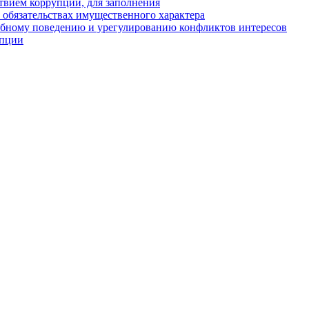
твием коррупции, для заполнения
и обязательствах имущественного характера
ебному поведению и урегулированию конфликтов интересов
упции