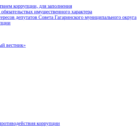
твием коррупции, для заполнения
и обязательствах имущественного характера
ересов депутатов Совета Гагаринского муниципального округа
упции
ый вестник»
противодействия коррупции