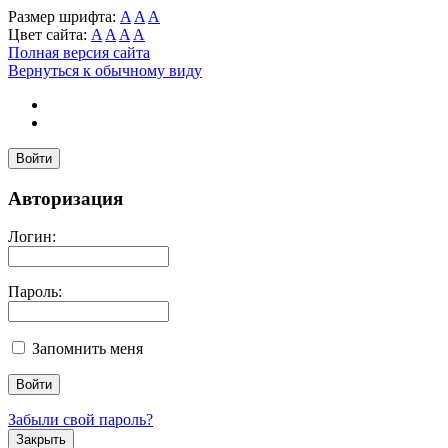
Размер шрифта:
A
A
A
Цвет сайта:
A
A
A
A
Полная версия сайта
Вернуться к обычному виду
Войти
Авторизация
Логин:
Пароль:
Запомнить меня
Забыли свой пароль?
Закрыть