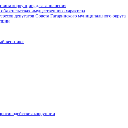
твием коррупции, для заполнения
и обязательствах имущественного характера
ересов депутатов Совета Гагаринского муниципального округа
упции
ый вестник»
противодействия коррупции