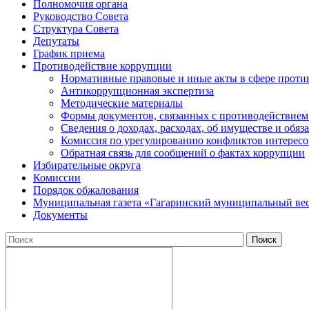
Полномочия органа
Руководство Совета
Структура Совета
Депутаты
График приема
Противодействие коррупции
Нормативные правовые и иные акты в сфере проти
Антикоррупционная экспертиза
Методические материалы
Формы документов, связанных с противодействием
Сведения о доходах, расходах, об имуществе и обяз
Комиссия по урегулированию конфликтов интересо
Обратная связь для сообщений о фактах коррупции
Избирательные округа
Комиссии
Порядок обжалования
Муниципальная газета «Гагаринский муниципальный ве
Документы