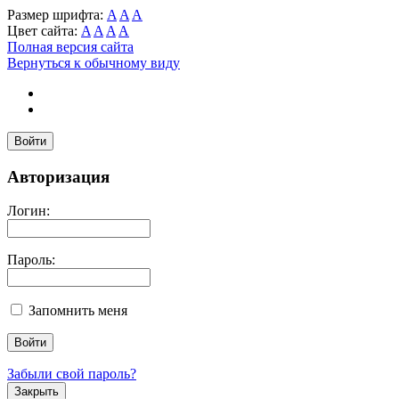
Размер шрифта:
A
A
A
Цвет сайта:
A
A
A
A
Полная версия сайта
Вернуться к обычному виду
Войти
Авторизация
Логин:
Пароль:
Запомнить меня
Забыли свой пароль?
Закрыть