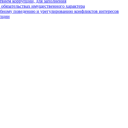
твием коррупции, для заполнения
и обязательствах имущественного характера
ебному поведению и урегулированию конфликтов интересов
упции