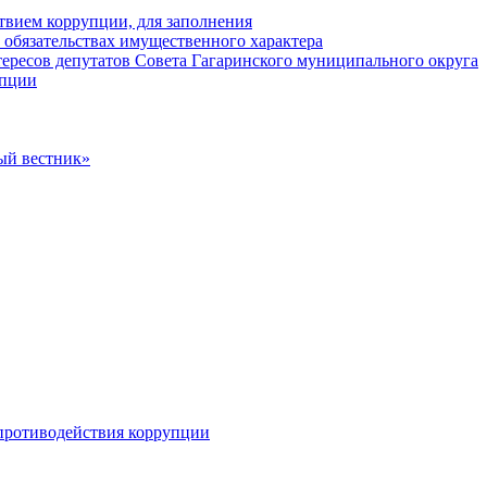
твием коррупции, для заполнения
и обязательствах имущественного характера
ересов депутатов Совета Гагаринского муниципального округа
упции
ый вестник»
противодействия коррупции