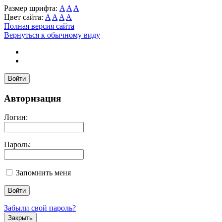
Размер шрифта:
A
A
A
Цвет сайта:
A
A
A
A
Полная версия сайта
Вернуться к обычному виду
Войти
Авторизация
Логин:
Пароль:
Запомнить меня
Забыли свой пароль?
Закрыть