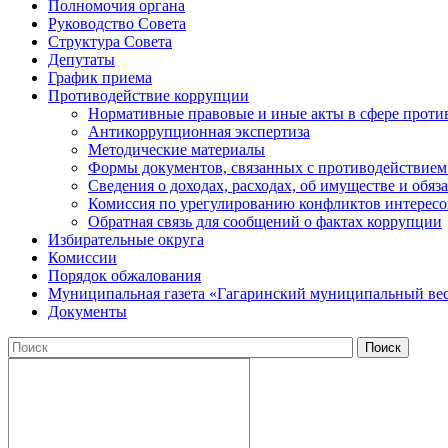
Полномочия органа
Руководство Совета
Структура Совета
Депутаты
График приема
Противодействие коррупции
Нормативные правовые и иные акты в сфере проти
Антикоррупционная экспертиза
Методические материалы
Формы документов, связанных с противодействием
Сведения о доходах, расходах, об имуществе и обяз
Комиссия по урегулированию конфликтов интересо
Обратная связь для сообщений о фактах коррупции
Избирательные округа
Комиссии
Порядок обжалования
Муниципальная газета «Гагаринский муниципальный ве
Документы