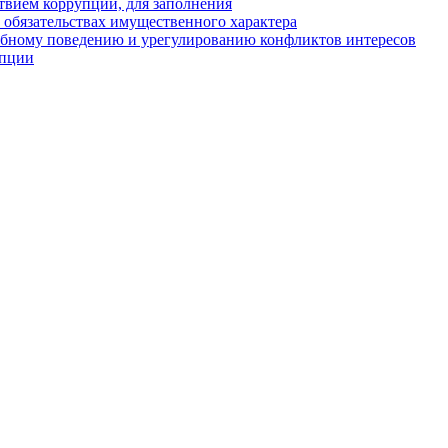
твием коррупции, для заполнения
и обязательствах имущественного характера
ебному поведению и урегулированию конфликтов интересов
упции