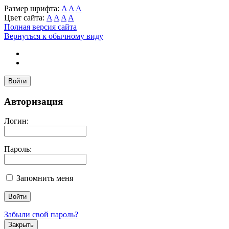
Размер шрифта:
A
A
A
Цвет сайта:
A
A
A
A
Полная версия сайта
Вернуться к обычному виду
Войти
Авторизация
Логин:
Пароль:
Запомнить меня
Забыли свой пароль?
Закрыть