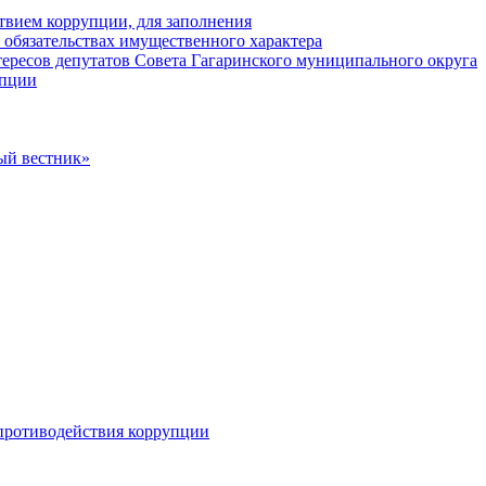
твием коррупции, для заполнения
и обязательствах имущественного характера
ересов депутатов Совета Гагаринского муниципального округа
упции
ый вестник»
противодействия коррупции