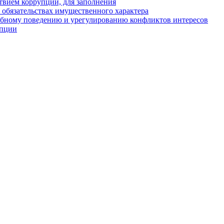
твием коррупции, для заполнения
и обязательствах имущественного характера
ебному поведению и урегулированию конфликтов интересов
упции