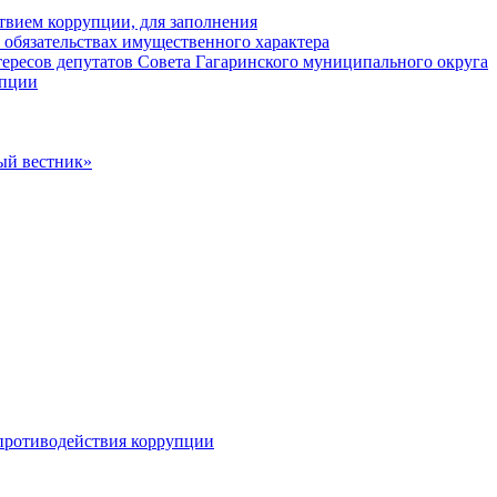
твием коррупции, для заполнения
и обязательствах имущественного характера
ересов депутатов Совета Гагаринского муниципального округа
упции
ый вестник»
противодействия коррупции