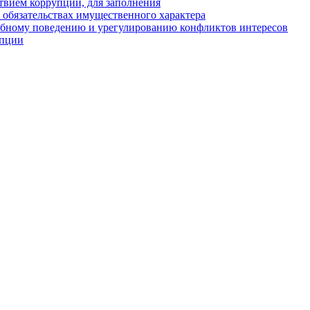
твием коррупции, для заполнения
и обязательствах имущественного характера
ебному поведению и урегулированию конфликтов интересов
упции