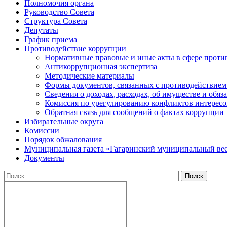
Полномочия органа
Руководство Совета
Структура Совета
Депутаты
График приема
Противодействие коррупции
Нормативные правовые и иные акты в сфере проти
Антикоррупционная экспертиза
Методические материалы
Формы документов, связанных с противодействием
Сведения о доходах, расходах, об имуществе и обяз
Комиссия по урегулированию конфликтов интересо
Обратная связь для сообщений о фактах коррупции
Избирательные округа
Комиссии
Порядок обжалования
Муниципальная газета «Гагаринский муниципальный ве
Документы