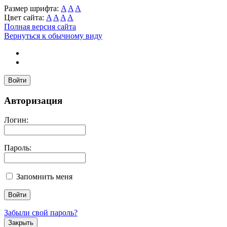
Размер шрифта:
A
A
A
Цвет сайта:
A
A
A
A
Полная версия сайта
Вернуться к обычному виду
Войти
Авторизация
Логин:
Пароль:
Запомнить меня
Забыли свой пароль?
Закрыть