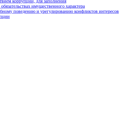
твием коррупции, для заполнения
и обязательствах имущественного характера
ебному поведению и урегулированию конфликтов интересов
упции