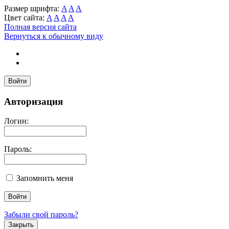
Размер шрифта:
A
A
A
Цвет сайта:
A
A
A
A
Полная версия сайта
Вернуться к обычному виду
Войти
Авторизация
Логин:
Пароль:
Запомнить меня
Забыли свой пароль?
Закрыть