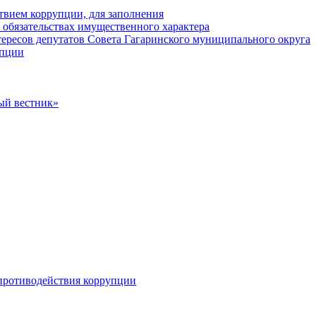
твием коррупции, для заполнения
и обязательствах имущественного характера
ересов депутатов Совета Гагаринского муниципального округа
упции
ый вестник»
противодействия коррупции