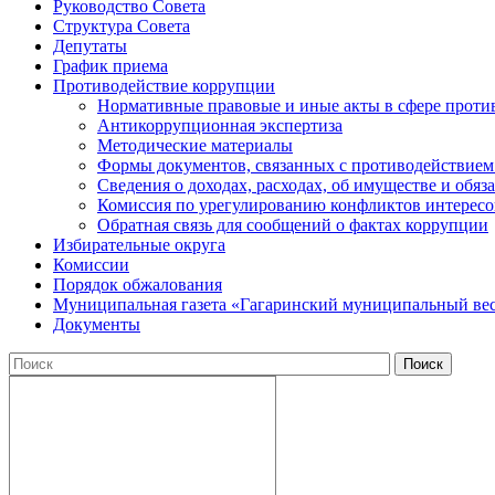
Руководство Совета
Структура Совета
Депутаты
График приема
Противодействие коррупции
Нормативные правовые и иные акты в сфере проти
Антикоррупционная экспертиза
Методические материалы
Формы документов, связанных с противодействием
Сведения о доходах, расходах, об имуществе и обяз
Комиссия по урегулированию конфликтов интересо
Обратная связь для сообщений о фактах коррупции
Избирательные округа
Комиссии
Порядок обжалования
Муниципальная газета «Гагаринский муниципальный ве
Документы